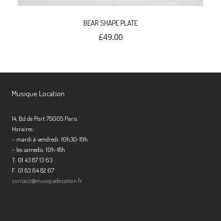
BEAR SHAPE PLATE
£
49.00
Musique Location
14, Bd de Port 75005 Paris
Horaires :
– mardi à vendredi: 10h30-19h
– les samedis: 10h-18h
T: 01 43 87 13 63
F: 01 83 64 82 67
contact@musiquelocation.fr