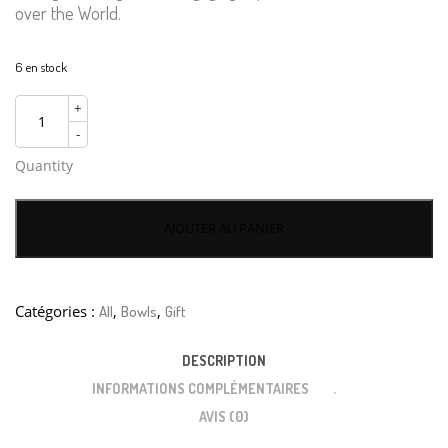
over the World.
6 en stock
+
-
Quantity
AJOUTER AU PANIER
Catégories :
,
,
All
Bowls
Gift
DESCRIPTION
INFORMATIONS COMPLÉMENTAIRES
AVIS (0)